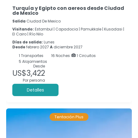
Turquía y Egipto con aereos desde Ciudad
de Mexico
Salida
Ciudad De Mexico
Visitando:
Estambul |
Capadocia |
Pamukkale |
Kusadasi |
El Cairo |
Río Nilo
Días de salida:
Lunes
Desde
febrero 2027
A
diciembre 2027
1
Transportes
16
Noches
1 Circuitos
5 Alojamientos
Desde
US$3,422
Por persona
Detalles
Tentación Plus