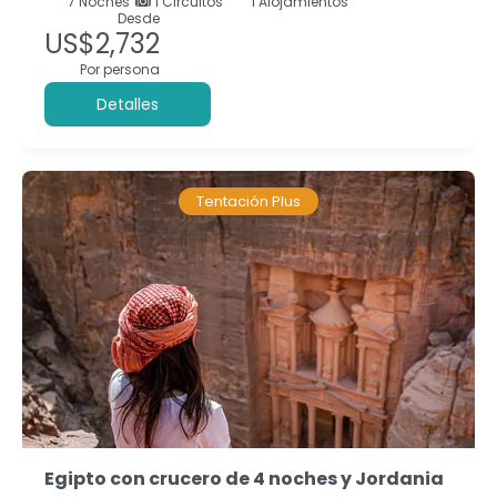
7
Noches
1 Circuitos
1 Alojamientos
Desde
US$2,732
Por persona
Detalles
Tentación Plus
Egipto con crucero de 4 noches y Jordania