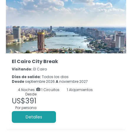
El Cairo City Break
Visitando:
El Cairo
Días de salida:
Todos los dias
Desde
septiembre 2026
A
noviembre 2027
4
Noches
1 Circuitos
1 Alojamientos
Desde
US$391
Por persona
Detalles