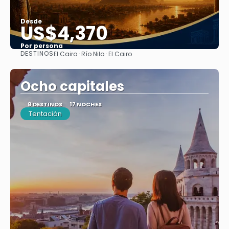
Desde
US$4,370
Por persona
DESTINOS
El Cairo · Río Nilo · El Cairo
Ver
Ocho capitales
8 DESTINOS
17 NOCHES
Tentación