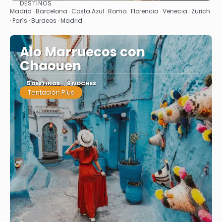
DESTINOS
Ver
Madrid · Barcelona · Costa Azul · Roma · Florencia · Venecia · Zurich
· París · Burdeos · Madrid
Alo Marruecos con
Chaouen
5 DESTINOS
8 NOCHES
Tentación Plus