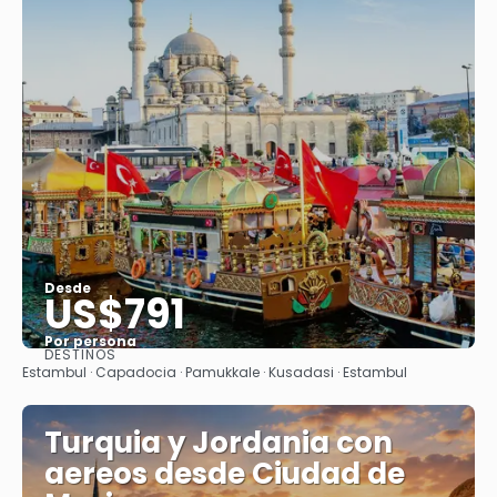
Desde
US$791
Por persona
DESTINOS
Ver
Estambul · Capadocia · Pamukkale · Kusadasi · Estambul
Turquia y Jordania con
aereos desde Ciudad de