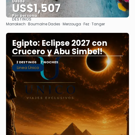
Desde
US$1,507
Por persona
DESTINOS
Ver
Marrakech · Boumalne Dades · Merzouga · Fez · Tanger
Egipto: Eclipse 2027 con
Crucero y Abu Simbel!
2 DESTINOS
7 NOCHES
Linea Único